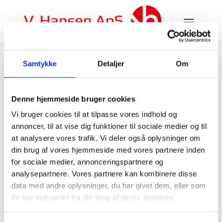
Samtykke
Detaljer
Om
Denne hjemmeside bruger cookies
Vi bruger cookies til at tilpasse vores indhold og
annoncer, til at vise dig funktioner til sociale medier og til
at analysere vores trafik. Vi deler også oplysninger om
Transportable varmecentraler
din brug af vores hjemmeside med vores partnere inden
for sociale medier, annonceringspartnere og
En transportable varmecentral er nyttig ved akut
analysepartnere. Vores partnere kan kombinere disse
nedbrud eller ved renovering af anlæg så
data med andre oplysninger, du har givet dem, eller som
energiforbrugeren stort set ikke opdager
de har indsamlet fra din brug af deres tjenester.
forandringer i varmeforsyningen. V. Hansen ApS
tilbyder flere typer mobile varmecentraler, der
nemt og hurtigt kan tilsluttes til den eksisterende