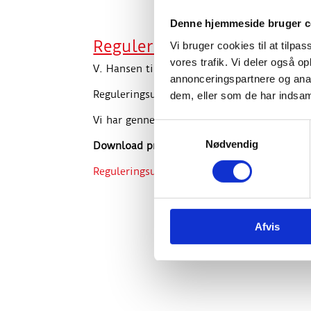
Denne hjemmeside bruger c
Reguleringsudstyr
Vi bruger cookies til at tilpas
vores trafik. Vi deler også 
V. Hansen tilbyder reguleringsudstyr til all
annonceringspartnere og anal
Reguleringsudstyret bør i øvrigt afprøves m
dem, eller som de har indsaml
Vi har gennem mange års erfaring, opbygget
Samtykkevalg
Nødvendig
Download produktark
Reguleringsudstyr
Afvis