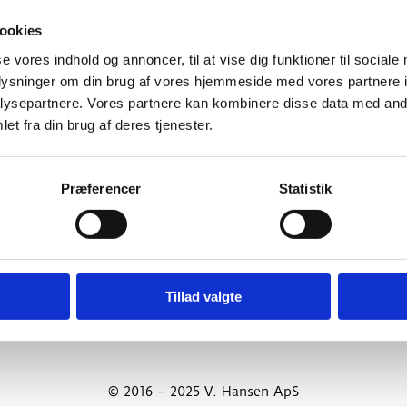
ookies
se vores indhold og annoncer, til at vise dig funktioner til sociale
oplysninger om din brug af vores hjemmeside med vores partnere i
e typer energianlæg.
ysepartnere. Vores partnere kan kombinere disse data med andr
indst en gang om året, og det anbefales udført af en certifice
et fra din brug af deres tjenester.
 fundamentet for den helt rigtige rådgivning og projektering.
Præferencer
Statistik
Tillad valgte
© 2016 – 2025 V. Hansen ApS